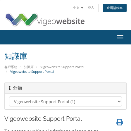
中文
登入
查看購物車
Toggl
navig
知識庫
客戶系統
知識庫
Vigeowebsite Support Portal
Vigeowebsite Support Portal
分類
Vigeowebsite Support Portal