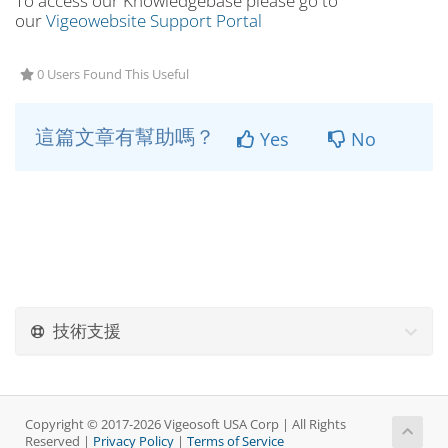
To access our Knowledgebase please go to
our
Vigeowebsite Support Portal
0 Users Found This Useful
這篇文章有幫助嗎？
Yes
No
技術支援
Copyright © 2017-2026 Vigeosoft USA Corp | All Rights
Reserved |
Privacy Policy
|
Terms of Service