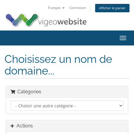
Français
Connexion
Afficher le panier
Bascu
la
navig
Choisissez un nom de
domaine...
Catégories
Actions