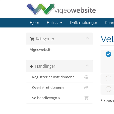
Hjem
Butikk
Driftsmeldinger
Kunn
Vel
Kategorier
Vigeowebsite
Handlinger
Registrer et nytt domene
Overfør et domene
Se handlevogn »
*
Gratis