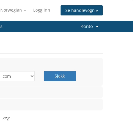
Norwegian
Logg inn
Se handlevogn »
ss
Konto
Sjekk
 .org