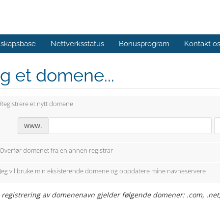
skapsbase
Nettverksstatus
Bonusprogram
Kontakt o
g et domene...
Registrere et nytt domene
www.
Overfør domenet fra en annen registrar
Jeg vil bruke min eksisterende domene og oppdatere mine navneservere
 registrering av domenenavn gjelder følgende domener: .com, .net,