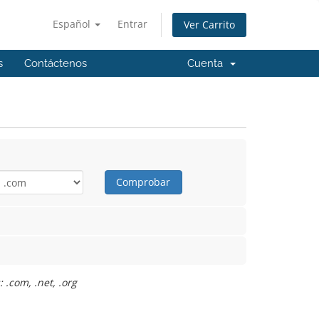
Español
Entrar
Ver Carrito
s
Contáctenos
Cuenta
Comprobar
 .com, .net, .org