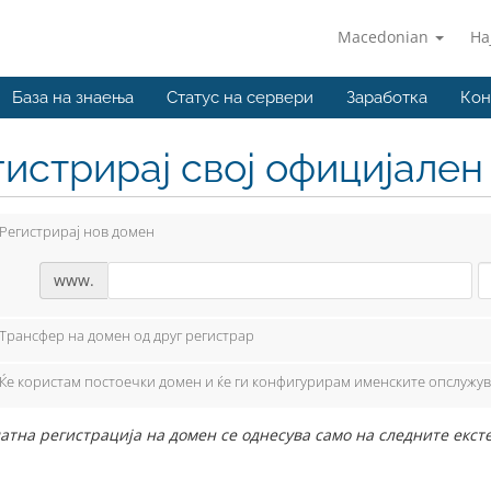
Macedonian
На
База на знаења
Статус на сервери
Заработка
Кон
гистрирај свој официјале
Регистрирај нов домен
www.
Трансфер на домен од друг регистрар
Ќе користам постоечки домен и ќе ги конфигурирам именските опслужу
атна регистрација на домен се однесува само на следните екстенз