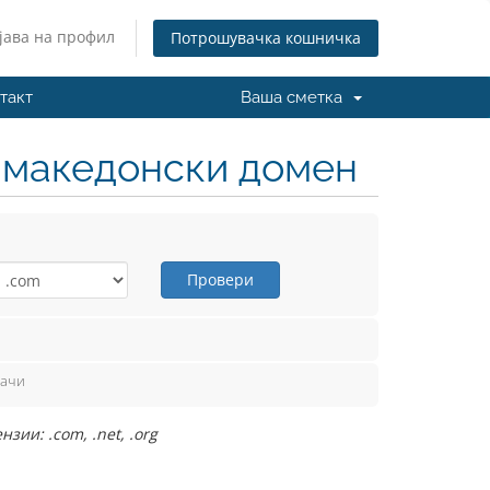
јава на профил
Потрошувачка кошничка
такт
Ваша сметка
н македонски домен
Провери
вачи
ии: .com, .net, .org