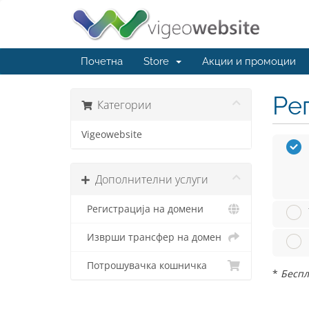
Почетна
Store
Акции и промоции
Ре
Категории
Vigeowebsite
Дополнителни услуги
Регистрација на домени
Изврши трансфер на домен
Потрошувачка кошничка
*
Беспл