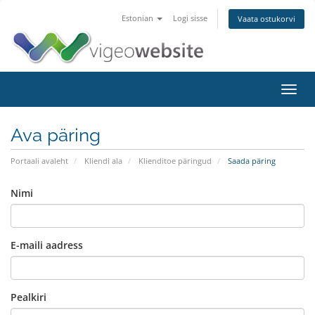
Estonian
Logi sisse
Vaata ostukorvi
Toggl
navig
Ava päring
Portaali avaleht
Kliendi ala
Klienditoe päringud
Saada päring
Nimi
E-maili aadress
Pealkiri