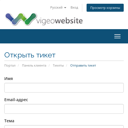
Русский
Вход
Просмотр корзины
Toggl
navig
Открыть тикет
Портал
Панель клиента
Тикеты
Отправить тикет
Имя
Email-адрес
Тема